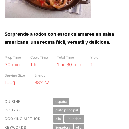
Sorprende a todos con estos calamares en salsa
americana, una receta fácil, versátil y deliciosa.
Prep Time
Cook Time
Total Time
Yield
30 min
1 hr
1 hr 30 min
1
Serving Size
Energy
100g
382 cal
CUISINE
españa
COURSE
plato principal
COOKING METHOD
olla
licuadora
KEYWORDS
licuadora
olla