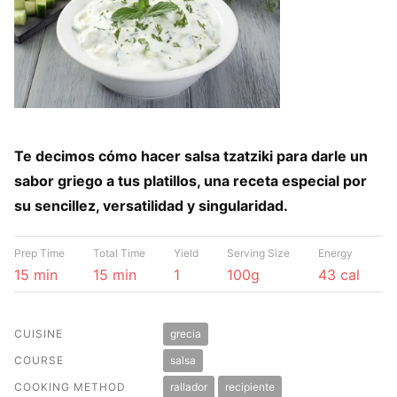
Te decimos cómo hacer salsa tzatziki para darle un
sabor griego a tus platillos, una receta especial por
su sencillez, versatilidad y singularidad.
Prep Time
Total Time
Yield
Serving Size
Energy
15 min
15 min
1
100g
43 cal
CUISINE
grecia
COURSE
salsa
COOKING METHOD
rallador
recipiente