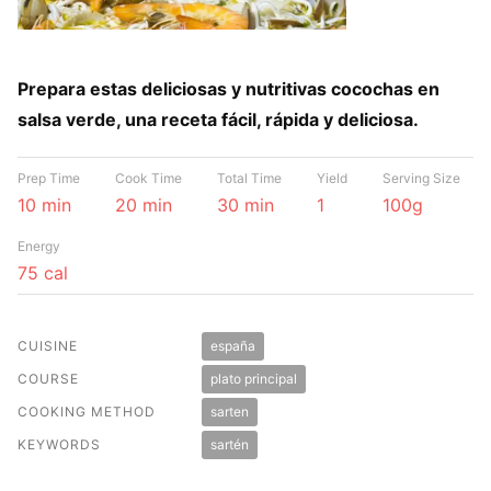
Prepara estas deliciosas y nutritivas cocochas en
salsa verde, una receta fácil, rápida y deliciosa.
Prep Time
Cook Time
Total Time
Yield
Serving Size
10 min
20 min
30 min
1
100g
Energy
75 cal
CUISINE
españa
COURSE
plato principal
COOKING METHOD
sarten
KEYWORDS
sartén