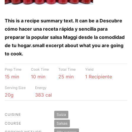
This is a recipe summary text. It can be a Descubre
cómo hacer una receta rápida y sencilla para
preparar la popular salsa Maggi desde la comodidad
de tu hogar.small excerpt about what you are going
to cook.
Prep Time
Cook Time
Total Time
Yield
15 min
10 min
25 min
1 Recipiente
Serving Size
Energy
20g
383 cal
CUISINE
Suiza
COURSE
Salsas