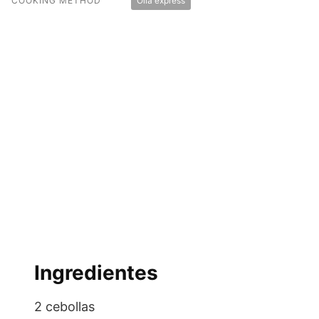
COOKING METHOD
Olla express
Ingredientes
2 cebollas